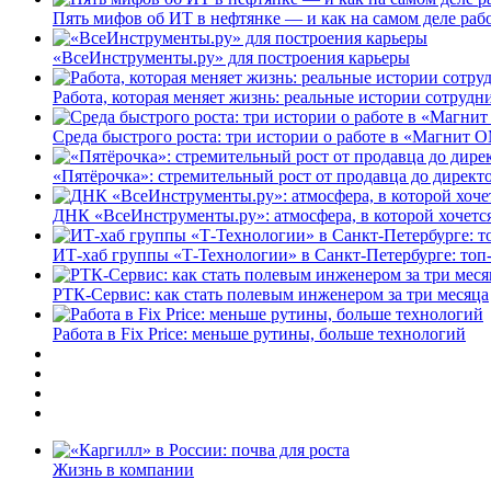
Пять мифов об ИТ в нефтянке — и как на самом деле работ
«ВсеИнструменты.ру» для построения карьеры
Работа, которая меняет жизнь: реальные истории сотруд
Среда быстрого роста: три истории о работе в «Магнит 
«Пятёрочка»: стремительный рост от продавца до директ
ДНК «ВсеИнструменты.ру»: атмосфера, в которой хочется
ИТ-хаб группы «Т-Технологии» в Санкт-Петербурге: топ
РТК-Сервис: как стать полевым инженером за три месяца
Работа в Fix Price: меньше рутины, больше технологий
Жизнь в компании