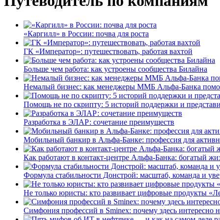
Путеводитель по компаниям
«Каргилл» в России: почва для роста
ГК «Император»: путешествовать, работая вахтой
Больше чем работа: как устроены сообщества Билайна
Немалый бизнес: как менеджеры ММБ Альфа-Банка помо
Помощь не по скрипту: 5 историй поддержки и представ
Разработка в ЭЛАР: сочетание преимуществ
Мобильный банкир в Альфа-Банке: профессия для актив
Как работают в контакт-центре Альфа-Банка: богатый жи
Формула стабильности Донстрой: масштаб, команда и уве
Не только юристы: кто развивает цифровые продукты «Ле
Симфония профессий в Sminex: почему здесь интересно н