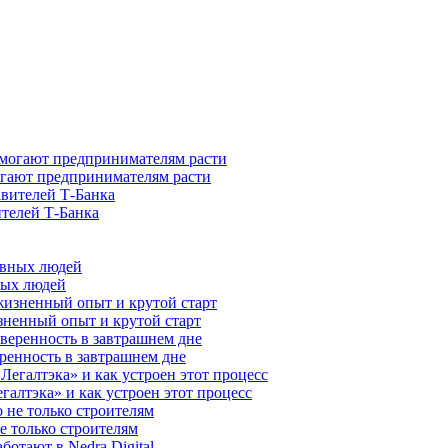
гают предпринимателям расти
ителей Т-Банка
ных людей
зненный опыт и крутой старт
ренность в завтрашнем дне
галтэка» и как устроен этот процесс
е только строителям