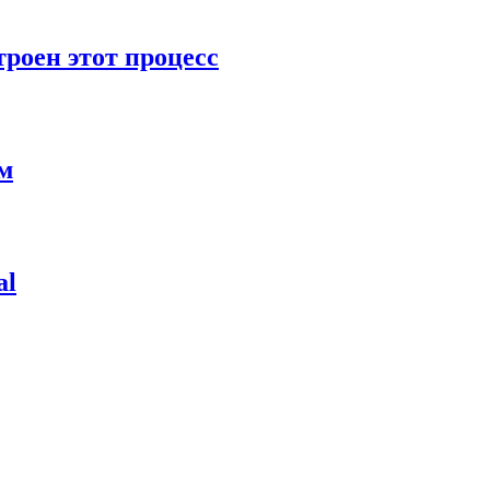
роен этот процесс
ям
al