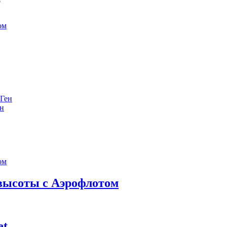
е
ен
 высоты с Аэрофлотом
et