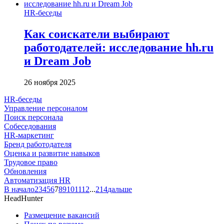
HR-беседы
Как соискатели выбирают
работодателей: исследование hh.ru
и Dream Job
26 ноября 2025
HR-беседы
Управление персоналом
Поиск персонала
Собеседования
HR-маркетинг
Бренд работодателя
Оценка и развитие навыков
Трудовое право
Обновления
Автоматизация HR
В начало
2
3
4
5
6
7
8
9
10
11
12
...
214
дальше
HeadHunter
Размещение вакансий