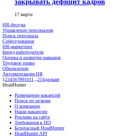
закрывать дефицит кадров
17 марта
HR-беседы
Управление персоналом
Поиск персонала
Собеседования
HR-маркетинг
Бренд работодателя
Оценка и развитие навыков
Трудовое право
Обновления
Автоматизация HR
1
2
3
4
5
6
7
8
9
10
11
...
214
дальше
HeadHunter
Размещение вакансий
Поиск по резюме
О компании
Наши вакансии
Реклама на сайте
Требования к ПО
Безопасный HeadHunter
HeadHunter API