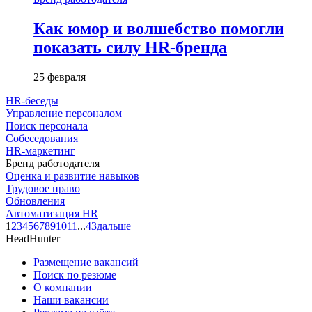
Как юмор и волшебство помогли
показать силу HR-бренда
25 февраля
HR-беседы
Управление персоналом
Поиск персонала
Собеседования
HR-маркетинг
Бренд работодателя
Оценка и развитие навыков
Трудовое право
Обновления
Автоматизация HR
1
2
3
4
5
6
7
8
9
10
11
...
43
дальше
HeadHunter
Размещение вакансий
Поиск по резюме
О компании
Наши вакансии