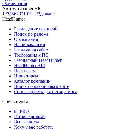
Обновления
Автоматизация HR
1
2
3
4
5
6
7
8
9
10
11
...
22
дальше
HeadHunter
Размещение вакансий
Поиск по резюме
О компании
Наши вакансии
Реклама на сайте
Требования к ПО
Безопасный HeadHunter
HeadHunter API
Партнерам
Инвесторам
Каталог компаний
Поиск по вакансиям в Ялте
Сетка: соцсеть для нетворкинга
Соискателям
hh PRO
Готовое резюме
Все сервисы
Хочу у вас работать