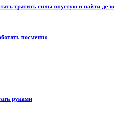
стать тратить силы впустую и найти дел
работать посменно
отать руками