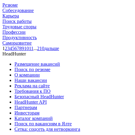
Резюме
Собеседование
Карьера
Поиск работы
Трудовые споры
Профессии
Продуктивность
Саморазвитие
1
2
3
4
5
6
7
8
9
10
11
...
210
дальше
HeadHunter
Размещение вакансий
Поиск по резюме
О компании
Наши вакансии
Реклама на сайте
Требования к ПО
Безопасный HeadHunter
HeadHunter API
Партнерам
Инвесторам
Каталог компаний
Поиск по вакансиям в Ялте
Сетка: соцсеть для нетворкинга