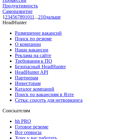
Профессии
Продуктивность
Саморазвитие
1
2
3
4
5
6
7
8
9
10
11
...
210
дальше
HeadHunter
Размещение вакансий
Поиск по резюме
О компании
Наши вакансии
Реклама на сайте
Требования к ПО
Безопасный HeadHunter
HeadHunter API
Партнерам
Инвесторам
Каталог компаний
Поиск по вакансиям в Ялте
Сетка: соцсеть для нетворкинга
Соискателям
hh PRO
Готовое резюме
Все сервисы
Хочу у вас работать