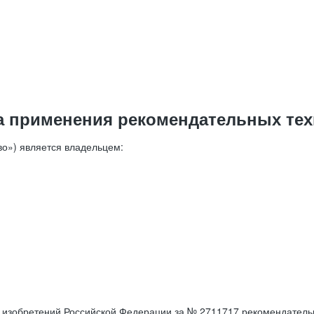
а применения рекомендательных тех
о») является владельцем:
е изобретений Российской Федерации за № 2711717 рекомендатель