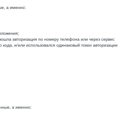
е, а именно:
иложения;
изошла авторизация по номеру телефона или через сервис
о кода, и/или использовался одинаковый токен авторизации
нные, а именно: