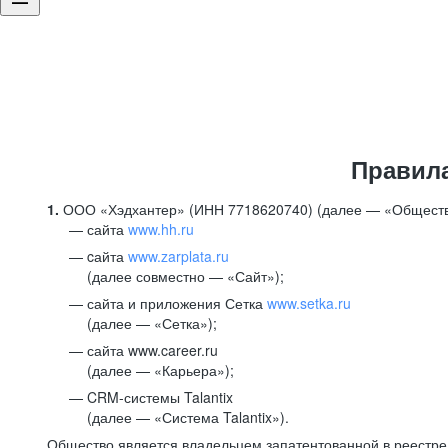
Правил
1.
ООО «Хэдхантер» (ИНН 7718620740) (далее — «Обществ
сайта
www.hh.ru
cайта
www.zarplata.ru
(далее совместно — «Сайт»);
сайта и приложения Сетка
www.setka.ru
(далее — «Сетка»);
сайта www.career.ru
(далее — «Карьера»);
CRM-системы Talantix
(далее — «Система Talantix»).
Общество является владельцем запатентованной в реестр