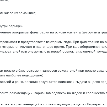
ом числе их семантика;
нутри Карьеры.
еняет алгоритмы фильтрации на основе контента (алгоритмы град
фровывает и представляет в векторном виде. При фильтрации на о
ли которые он изучает в настоящее время. При коллаборативной ф
льзователей или элементы с историей оценок, аналогичной текущ
и поиске в базе резюме и запросов соискателей при поиске вакан
рать наиболее подходящие;
одателей и ранжирования результатов поисковой выдачи в целях п
 ленте рекомендаций, вариантов подписок на людей и сообщества 
 в ленте и рекомендаций в соответствующих разделах Карьеры, а