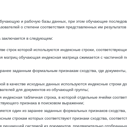
бучающую и рабочую базы данных, при этом обучающие последов
ователей о степени соответствия представленных им результатов 
 заключается в следующем:
ве строк которой используются индексные строки, соответствующ
ия матриц обучающая индексная матрица сжимается с частичной п
аранее заданным формальным признакам сходства, где документы,
ой в качестве исходных данных используются индексные строки д
ователей для документов из обучающей группы;
индексная табличная строка, в которой отдельные ячейки соответ
тствующего признака в поисковом выражении;
ляется один из заранее заданных формальных признаков сходства
ксным строкам которых соответствуют признаки сходства, соотве
е решающей системой из документов, предварительно отобранных 