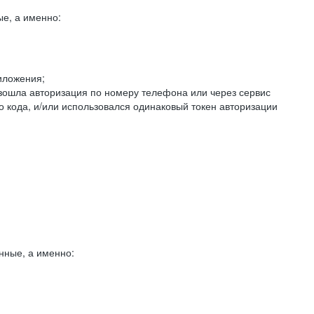
е, а именно:
иложения;
изошла авторизация по номеру телефона или через сервис
о кода, и/или использовался одинаковый токен авторизации
нные, а именно: