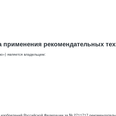
а применения рекомендательных тех
о») является владельцем:
е изобретений Российской Федерации за № 2711717 рекомендатель