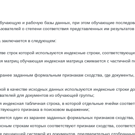
бучающую и рабочую базы данных, при этом обучающие последов
ователей о степени соответствия представленных им результатов 
 заключается в следующем:
ве строк которой используются индексные строки, соответствующ
ия матриц обучающая индексная матрица сжимается с частичной п
аранее заданным формальным признакам сходства, где документы,
ой в качестве исходных данных используются индексные строки д
ователей для документов из обучающей группы;
индексная табличная строка, в которой отдельные ячейки соответ
тствующего признака в поисковом выражении;
ляется один из заранее заданных формальных признаков сходства
ксным строкам которых соответствуют признаки сходства, соотве
е решающей системой из документов, предварительно отобранных 