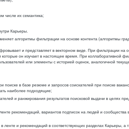
ом числе их семантика;
нутри Карьеры.
еняет алгоритмы фильтрации на основе контента (алгоритмы град
фровывает и представляет в векторном виде. При фильтрации на о
ли которые он изучает в настоящее время. При коллаборативной ф
льзователей или элементы с историей оценок, аналогичной текущ
и поиске в базе резюме и запросов соискателей при поиске вакан
рать наиболее подходящие;
одателей и ранжирования результатов поисковой выдачи в целях п
 ленте рекомендаций, вариантов подписок на людей и сообщества 
 в ленте и рекомендаций в соответствующих разделах Карьеры, а