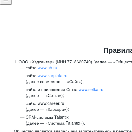
Правил
1.
ООО «Хэдхантер» (ИНН 7718620740) (далее — «Обществ
сайта
www.hh.ru
cайта
www.zarplata.ru
(далее совместно — «Сайт»);
сайта и приложения Сетка
www.setka.ru
(далее — «Сетка»);
сайта www.career.ru
(далее — «Карьера»);
CRM-системы Talantix
(далее — «Система Talantix»).
Общество является владельцем запатентованной в реестр