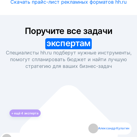
Скачать прайс-лист рекламных форматов hh.ru
Поручите все задачи
экспертам
Специалисты hh.ru подберут нужные инструменты,
помогут спланировать бюджет и найти лучшую
стратегию для ваших
бизнес-задач
+ ещё
4
эксперта
Екатерина Лазаренко
Александр Кулагин
Даниил Макаров
Борис Кашко
Юлия Изоитко