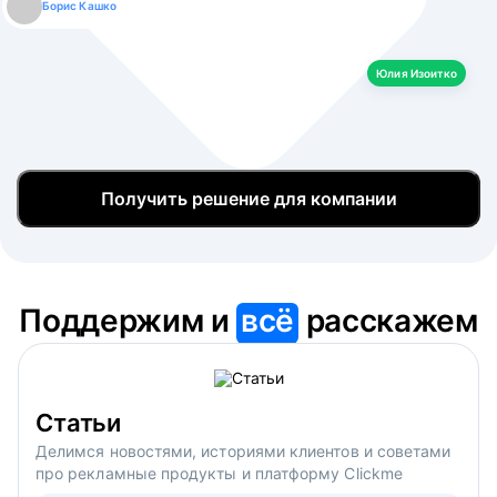
Борис Кашко
Юлия Изоитко
Александр Кулагин
Даниил Макаров
Екатерина Лазаренко
Юлия Изоитко
Получить решение для компании
Поддержим и
всё
расскажем
Статьи
Делимся новостями, историями клиентов и советами
про рекламные продукты и платформу Clickme