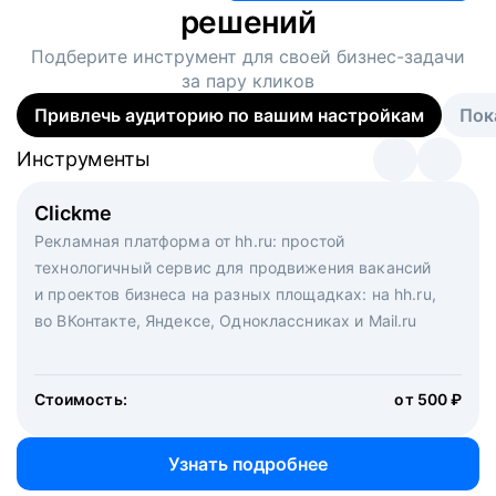
решений
Подберите инструмент для своей
бизнес-задачи
за пару кликов
Привлечь аудиторию по вашим настройкам
Пок
Инструменты
Инструменты
Инструменты
Виртуальный рекрутер
Clickme
Вакансия дня
Массовый подбор под ключ. Решите, сколько
Рекламная платформа от hh.ru: простой
Рекламный формат для вакансий на главной странице
кандидатов и когда вам нужно, и за дело возьмутся
технологичный сервис для продвижения вакансий
hh.ru. Увеличивает количество откликов
маркетологи, рекрутеры и проектные менеджеры
и проектов бизнеса на разных площадках: на hh.ru,
hh.ru с целым набором digital-инструментов
во ВКонтакте, Яндексе, Одноклассниках и Mail.ru
Стоимость:
от 200 000 ₽
Узнать подробнее
Стоимость:
от 500 ₽
Узнать подробнее
Узнать подробнее