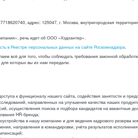
18620740, адрес: 125047, г. Москва, внутригородская территория
омпания», речь идет об ООО «Хэдхантер».
есть в Реестре персональных данных на сайте Роскомнадзора
.
аем всё для того, чтобы соблюдать требования законной обработ
, для которых вы их нам передали.
ступа к функционалу нашего сайта, содействия занятости и пред
следований, направленных на улучшение качества наших продуктов
ий, осуществления поиска и подбора кандидатов на вакантные дол
ования HR-бренда;
оустройства в нашу компанию и для ведения кадрового резерва ко
чения, направления в командировки, учёта результатов исполнени
омпенсаций;