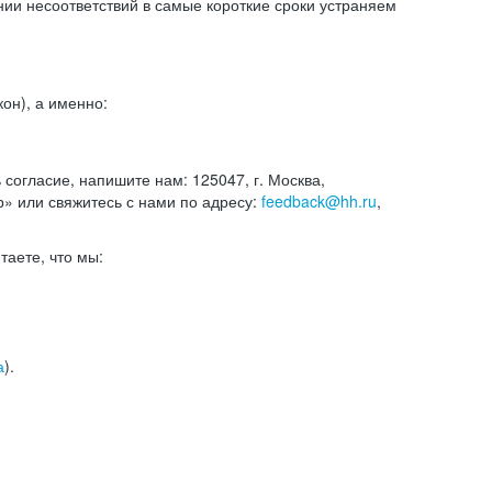
и несоответствий в самые короткие сроки устраняем
он), а именно:
ь согласие, напишите нам: 125047, г. Москва,
р» или свяжитесь с нами по адресу:
feedback@hh.ru
,
итаете, что мы:
а
).