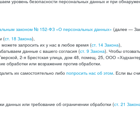
аем уровень безопасности персональных данных и при обнаружени
альным законом №
152-ФЗ
«О персональных данных»
(далее — Зак
м (
ст. 18 Закона
),
можете запросить их у нас в любое время (
ст. 14 Закона
),
абатываем данные с вашего согласия (
ст. 9 Закона
). Чтобы отозват
верской, 2-я Брестская улица, дом 48, помещ. 25, ООО «Хэдханте
ние обработки или возражение против обработки.
далить их самостоятельно либо
попросить нас об этом
. Если вы сч
ки данных или требование об ограничении обработки (
ст. 21 Закон