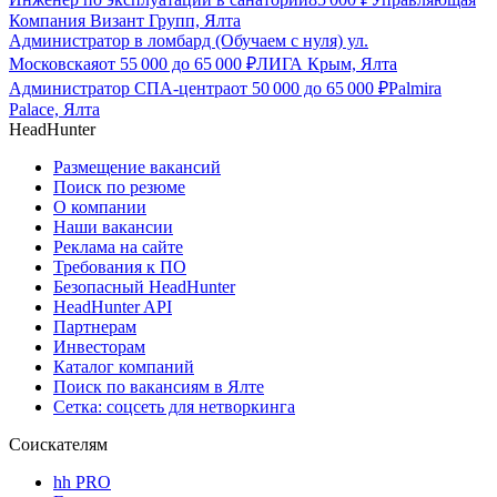
Компания Визант Групп, Ялта
Администратор в ломбард (Обучаем с нуля) ул.
Московская
от
55 000
до
65 000
₽
ЛИГА Крым, Ялта
Администратор СПА-центра
от
50 000
до
65 000
₽
Palmira
Palace, Ялта
HeadHunter
Размещение вакансий
Поиск по резюме
О компании
Наши вакансии
Реклама на сайте
Требования к ПО
Безопасный HeadHunter
HeadHunter API
Партнерам
Инвесторам
Каталог компаний
Поиск по вакансиям в Ялте
Сетка: соцсеть для нетворкинга
Соискателям
hh PRO