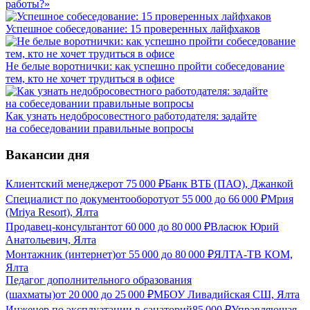
работы?»
Успешное собеседование: 15 проверенных лайфхаков
Не белые воротнички: как успешно пройти собеседование
тем, кто не хочет трудиться в офисе
Как узнать недобросовестного работодателя: задайте
на собеседовании правильные вопросы
Вакансии дня
Клиентский менеджер
от
75 000
₽
Банк ВТБ (ПАО), Джанкой
Специалист по документообороту
от
55 000
до
66 000
₽
Мрия
(Mriya Resort), Ялта
Продавец-консультант
от
60 000
до
80 000
₽
Власюк Юрий
Анатольевич, Ялта
Монтажник (интернет)
от
55 000
до
80 000
₽
ЯЛТА-ТВ КОМ,
Ялта
Педагог дополнительного образования
(шахматы)
от
20 000
до
25 000
₽
МБОУ Ливадийская СШ, Ялта
Инженер по эксплуатации в санаторий
85 000
₽
Управляющая