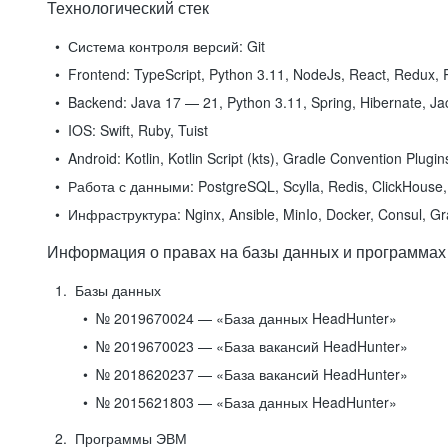
Технологический стек
Система контроля версий:
Git
Frontend:
TypeScript, Python 3.11, NodeJs, React, Redux, R
Backend:
Java 17 — 21, Python 3.11, Spring, Hibernate, Jac
IOS:
Swift, Ruby, Tuist
Android:
Kotlin, Kotlin Script (kts), Gradle Convention Plugi
Работа с данными:
PostgreSQL, Scylla, Redis, ClickHouse, 
Инфраструктура:
Nginx, Ansible, MinIo, Docker, Consul, G
Информация о правах на базы данных и программах
Базы данных
№ 2019670024 — «База данных HeadHunter»
№ 2019670023 — «База вакансий HeadHunter»
№ 2018620237 — «База вакансий HeadHunter»
№ 2015621803 — «База данных HeadHunter»
Программы ЭВМ