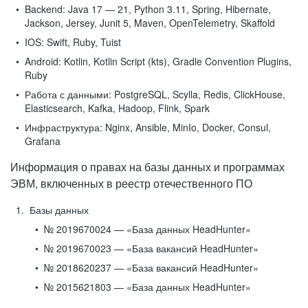
Backend:
Java 17 — 21, Python 3.11, Spring, Hibernate,
Jackson, Jersey, Junit 5, Maven, OpenTelemetry, Skaffold
IOS:
Swift, Ruby, Tuist
Android:
Kotlin, Kotlin Script (kts), Gradle Convention Plugins,
Ruby
Работа с данными:
PostgreSQL, Scylla, Redis, ClickHouse,
Elasticsearch, Kafka, Hadoop, Flink, Spark
Инфраструктура:
Nginx, Ansible, MinIo, Docker, Consul,
Grafana
Информация о правах на базы данных и программах
ЭВМ, включенных в реестр отечественного ПО
Базы данных
№ 2019670024 — «База данных HeadHunter»
№ 2019670023 — «База вакансий HeadHunter»
№ 2018620237 — «База вакансий HeadHunter»
№ 2015621803 — «База данных HeadHunter»