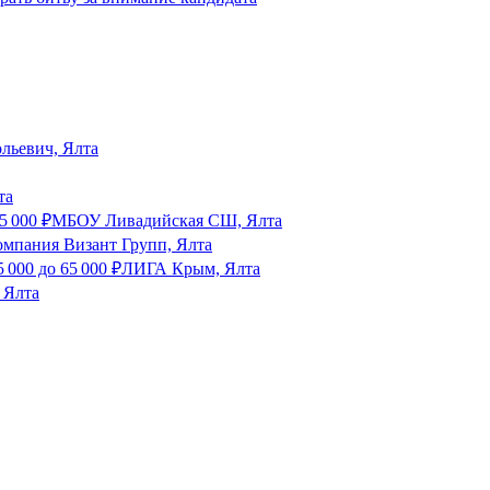
льевич, Ялта
та
5 000
₽
МБОУ Ливадийская СШ, Ялта
мпания Визант Групп, Ялта
5 000
до
65 000
₽
ЛИГА Крым, Ялта
, Ялта