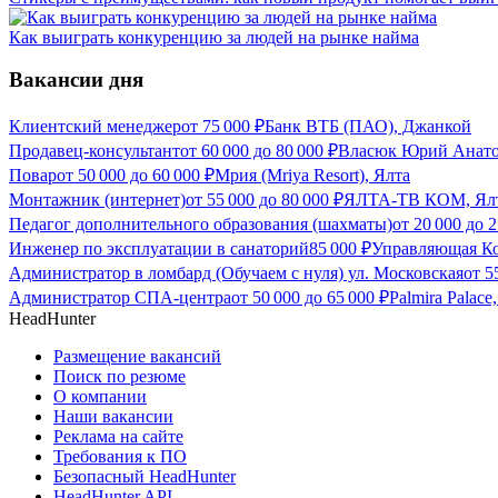
Как выиграть конкуренцию за людей на рынке найма
Вакансии дня
Клиентский менеджер
от
75 000
₽
Банк ВТБ (ПАО), Джанкой
Продавец-консультант
от
60 000
до
80 000
₽
Власюк Юрий Анато
Повар
от
50 000
до
60 000
₽
Мрия (Mriya Resort), Ялта
Монтажник (интернет)
от
55 000
до
80 000
₽
ЯЛТА-ТВ КОМ, Ял
Педагог дополнительного образования (шахматы)
от
20 000
до
2
Инженер по эксплуатации в санаторий
85 000
₽
Управляющая Ко
Администратор в ломбард (Обучаем с нуля) ул. Московская
от
5
Администратор СПА-центра
от
50 000
до
65 000
₽
Palmira Palace
HeadHunter
Размещение вакансий
Поиск по резюме
О компании
Наши вакансии
Реклама на сайте
Требования к ПО
Безопасный HeadHunter
HeadHunter API