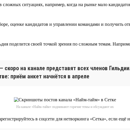
в сложных ситуациях, например, когда на рынке мало кандидат
боре, оценке кандидатов и управлении командами и получить от
дия поделится своей точкой зрения по сложным темам. Например
— скоро на канале представят всех членов Гильдии
тве: приём анкет начнётся в апреле
На канале «Найм-тайм» поднимают горячие темы и обсуждают их
егистрируйтесь в соцсети для нетворкинга «Сетка», если ещё не