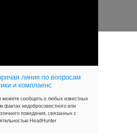
орячая линия по вопросам
тики и комплаенс
 можете сообщить о любых известных
м фактах недобросовестного или
этичного поведения, связанных с
ятельностью HeadHunter