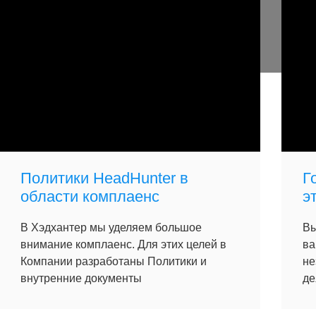
Политики HeadHunter в
Г
области комплаенс
э
В Хэдхантер мы уделяем большое
Вы
внимание комплаенс. Для этих целей в
ва
Компании разработаны Политики и
не
внутренние документы
де