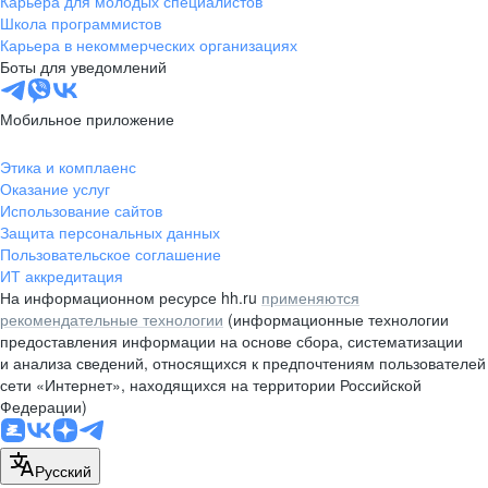
Карьера для молодых специалистов
pr@nsk.hh.ru
Школа программистов
Карьера в некоммерческих организациях
Минск
Боты для уведомлений
пр-т Дзержинского, д. 57,
10 этаж, помещение 45-1
Мобильное приложение
+375 (17)
336-03-02
Этика и комплаенс
pr@rabota.by
Оказание услуг
Использование сайтов
Алматы
Защита персональных данных
Пользовательское соглашение
пр. Абая, д. 151, БЦ Алатау,
ИТ аккредитация
12 этаж, офис 1209
На информационном ресурсе hh.ru
применяются
+7 727 232-13-13
рекомендательные технологии
(информационные технологии
pr@headhunter.com.kz
предоставления информации на основе сбора, систематизации
и анализа сведений, относящихся к предпочтениям пользователей
сети «Интернет», находящихся на территории Российской
Федерации)
Русский