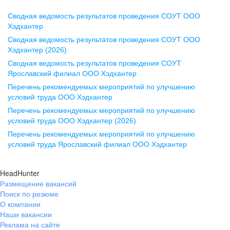
Сводная ведомость результатов проведения СОУТ ООО
Воронеж
Хэдхантер
Сводная ведомость результатов проведения СОУТ ООО
ул. Комиссаржевской, д. 10,
Хэдхантер (2026)
офис 1212
Сводная ведомость результатов проведения СОУТ
+7 473 280-05-05
Ярославский филиал ООО Хэдхантер
pr@vrn.hh.ru
Перечень рекомендуемых мероприятий по улучшению
условий труда ООО Хэдхантер
Казань
Перечень рекомендуемых мероприятий по улучшению
ул. Спартаковская, д. 2А, этаж 3,
условий труда ООО Хэдхантер (2026)
помещение 15
Перечень рекомендуемых мероприятий по улучшению
условий труда Ярославский филиал ООО Хэдхантер
+7 843 212-12-50
pr@kzn.hh.ru
HeadHunter
Размещение вакансий
Екатеринбург
Поиск по резюме
ул. Боевых Дружин, стр. 20,
О компании
5 этаж, офис 505, 521
Наши вакансии
Реклама на сайте
+7 343 226-79-99