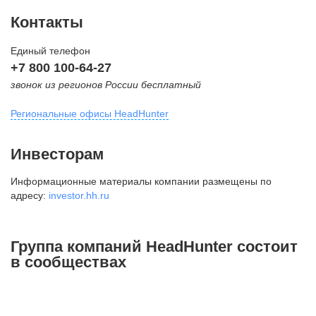
Контакты
Единый телефон
+7 800 100-64-27
звонок из регионов России бесплатный
Региональные офисы HeadHunter
Москва
Инвесторам
внутригородская территория
Информационные материалы компании размещены по
Муниципальный округ Тверской,
адресу:
investor.hh.ru
2-я Брестская ул., д. 48,
помещение 25
+7 495 974-64-27
Группа компаний HeadHunter состоит
+7 495 980-64-27
в сообществах
+7 495 134-92-24
press@hh.ru