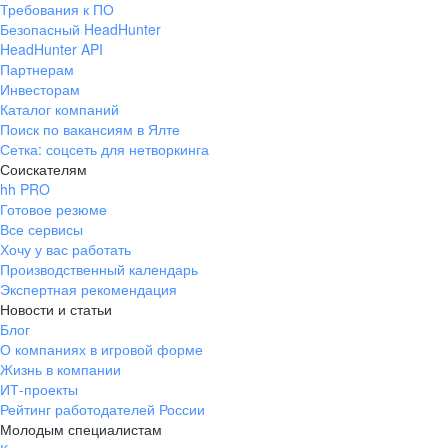
Требования к ПО
pr@ural.hh.ru
Безопасный HeadHunter
HeadHunter API
Краснодар
Партнерам
Инвесторам
ул. Янковского, д. 169, 7 этаж,
Каталог компаний
706 каб.
Поиск по вакансиям в Ялте
+7 861 205-55-57
Сетка: соцсеть для нетворкинга
pr@krd.hh.ru
Соискателям
hh PRO
Готовое резюме
Владивосток
Все сервисы
пер. Ланинский д. 4, офис 3.4
Хочу у вас работать
Производственный календарь
+7 423 202-33-28
Экспертная рекомендация
pr@dv.hh.ru
Новости и статьи
Блог
Новосибирск
О компаниях в игровой форме
Жизнь в компании
ул. Большевистская, д. 35,
ИТ-проекты
помещение 21
Рейтинг работодателей России
+7 383 207-94-64
Молодым специалистам