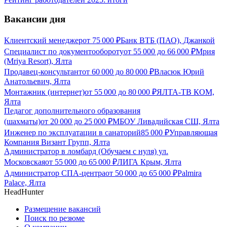
Вакансии дня
Клиентский менеджер
от
75 000
₽
Банк ВТБ (ПАО), Джанкой
Специалист по документообороту
от
55 000
до
66 000
₽
Мрия
(Mriya Resort), Ялта
Продавец-консультант
от
60 000
до
80 000
₽
Власюк Юрий
Анатольевич, Ялта
Монтажник (интернет)
от
55 000
до
80 000
₽
ЯЛТА-ТВ КОМ,
Ялта
Педагог дополнительного образования
(шахматы)
от
20 000
до
25 000
₽
МБОУ Ливадийская СШ, Ялта
Инженер по эксплуатации в санаторий
85 000
₽
Управляющая
Компания Визант Групп, Ялта
Администратор в ломбард (Обучаем с нуля) ул.
Московская
от
55 000
до
65 000
₽
ЛИГА Крым, Ялта
Администратор СПА-центра
от
50 000
до
65 000
₽
Palmira
Palace, Ялта
HeadHunter
Размещение вакансий
Поиск по резюме