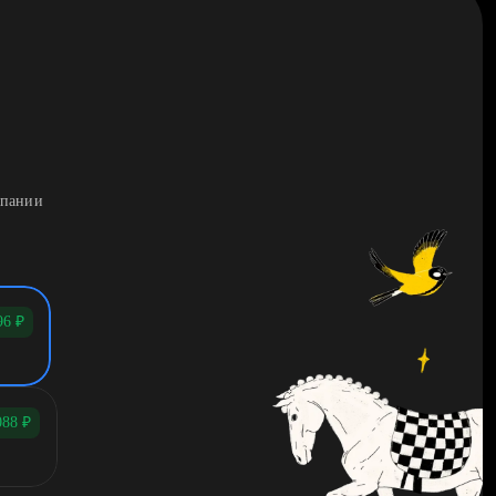
мпании
96
₽
088
₽