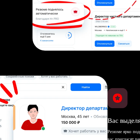
Вас выделя
Резюме ярко под
вас пригласят р