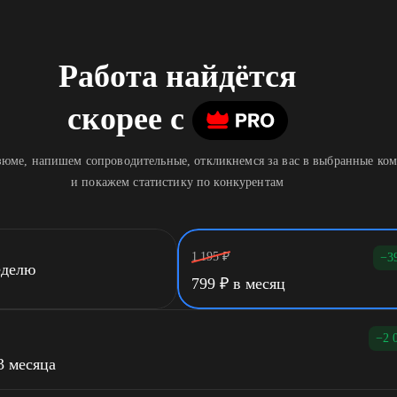
Работа найдётся
скорее
c
юме, напишем сопроводительные, откликнемся за вас в выбранные ко
и покажем статистику по конкурентам
1 195
₽
−3
еделю
799
₽
в месяц
−2 
3 месяца