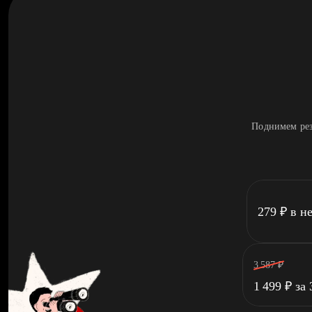
Поднимем рез
279
₽
в н
3 587
₽
1 499
₽
за 