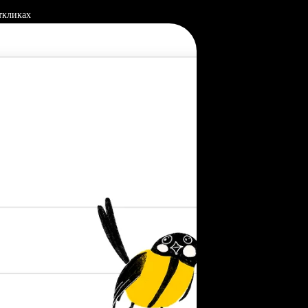
ткликах