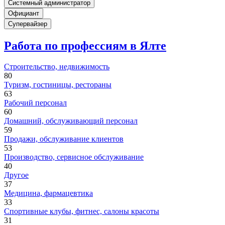
Системный администратор
Официант
Супервайзер
Работа по профессиям в Ялте
Строительство, недвижимость
80
Туризм, гостиницы, рестораны
63
Рабочий персонал
60
Домашний, обслуживающий персонал
59
Продажи, обслуживание клиентов
53
Производство, сервисное обслуживание
40
Другое
37
Медицина, фармацевтика
33
Спортивные клубы, фитнес, салоны красоты
31