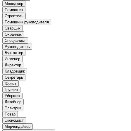
Менеджер
Помощник
Строитель
Помощник руководителя
Сварщик
Охранник
Специалист
Руководитель
Бухгалтер
Инженер
Директор
Кладовщик
Секретарь
Юрист
Грузчик
Уборщик
Дизайнер
Электрик
Повар
Экономист
Мерчендайзер