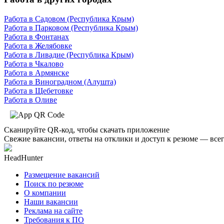
Работа в Садовом (Республика Крым)
Работа в Парковом (Республика Крым)
Работа в Фонтанах
Работа в Желябовке
Работа в Ливадие (Республика Крым)
Работа в Чкалово
Работа в Армянске
Работа в Виноградном (Алушта)
Работа в Щебетовке
Работа в Оливе
Сканируйте QR-код, чтобы скачать приложение
Свежие вакансии, ответы на отклики и доступ к резюме — всег
HeadHunter
Размещение вакансий
Поиск по резюме
О компании
Наши вакансии
Реклама на сайте
Требования к ПО